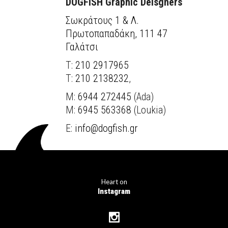
DOGFISH Graphic Deisgners
Σωκράτους 1 & Λ.
Πρωτοπαπαδάκη, 111 47
Γαλάτσι
Τ:
210 2917965
T:
210 2138232
,
M:
6944 272445
(Ada)
M:
6945 563368
(Loukia)
E:
info@dogfish.gr
Heart on
Instagram