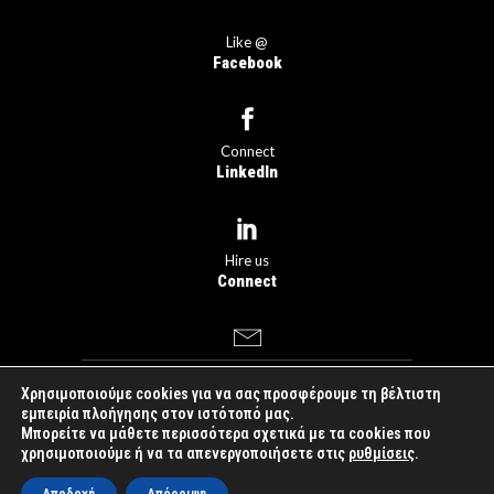
Like @
Facebook
Connect
LinkedIn
Hire us
Connect
Χρησιμοποιούμε cookies για να σας προσφέρουμε τη βέλτιστη
dogfish
something
εμπειρία πλοήγησης στον ιστότοπό μας.
Μπορείτε να μάθετε περισσότερα σχετικά με τα cookies που
you love™
|
Created by
χρησιμοποιούμε ή να τα απενεργοποιήσετε στις
ρυθμίσεις
.
Just Online