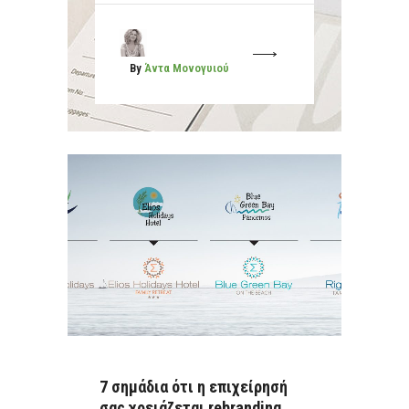
More
By
Άντα Μονογυιού
7 σημάδια ότι η επιχείρησή
σας χρειάζεται rebranding