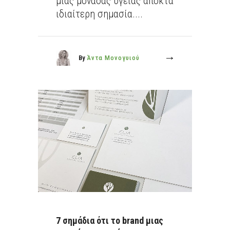
μιας μονάδας υγείας αποκτά
ιδιαίτερη σημασία....
By
Άντα Μονογυιού
More
7 σημάδια ότι το brand μιας