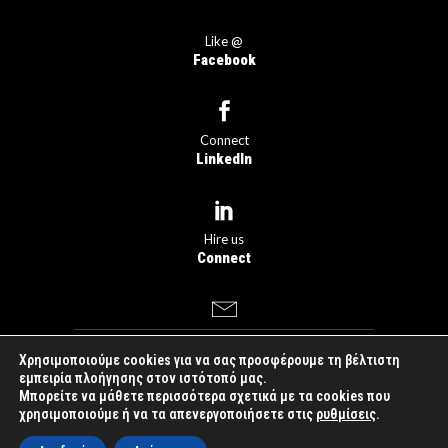
Like @
Facebook
Connect
LinkedIn
Hire us
Connect
Χρησιμοποιούμε cookies για να σας προσφέρουμε τη βέλτιστη
dogfish
something
εμπειρία πλοήγησης στον ιστότοπό μας.
Μπορείτε να μάθετε περισσότερα σχετικά με τα cookies που
you love™
|
Created by
χρησιμοποιούμε ή να τα απενεργοποιήσετε στις
ρυθμίσεις
.
Just Online