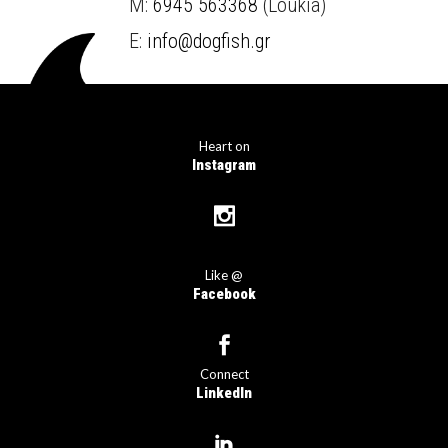
M:
6945 563368
(Loukia)
E:
info@dogfish.gr
Heart on
Instagram
Like @
Facebook
Connect
LinkedIn