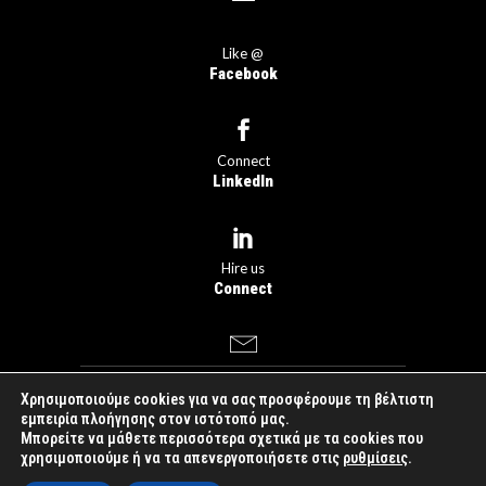
Like @
Facebook
Connect
LinkedIn
Hire us
Connect
Χρησιμοποιούμε cookies για να σας προσφέρουμε τη βέλτιστη
dogfish
something
εμπειρία πλοήγησης στον ιστότοπό μας.
Μπορείτε να μάθετε περισσότερα σχετικά με τα cookies που
you love™
|
Created by
χρησιμοποιούμε ή να τα απενεργοποιήσετε στις
ρυθμίσεις
.
Just Online